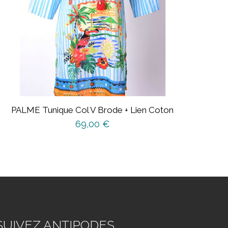
PALME Tunique Col V Brode + Lien Coton
69,00
€
Ce
produit
a
plusieurs
variations.
Les
options
SUIVEZ ANTIPODES