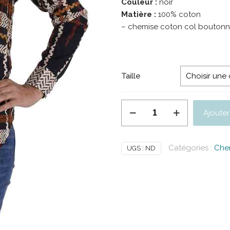
Couleur :
noir
Matière :
100% coton
– chemise coton col bouton
Taille
quantité
Ajouter
de
PALME
Chemise
Catégories :
Che
UGS :
ND
Coton
Col
Boutonne
Manche
Longue
Noir