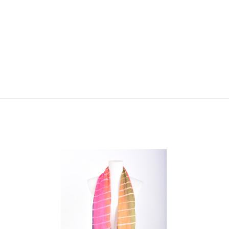
Col
V