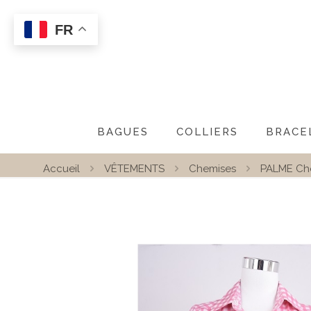
FR
BAGUES
COLLIERS
BRACE
Accueil
VÊTEMENTS
Chemises
PALME Che