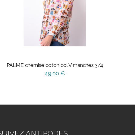
PALME chemise coton col V manches 3/4
49,00
€
Ce
produit
a
plusieurs
variations.
Les
options
SUIVEZ ANTIPODES