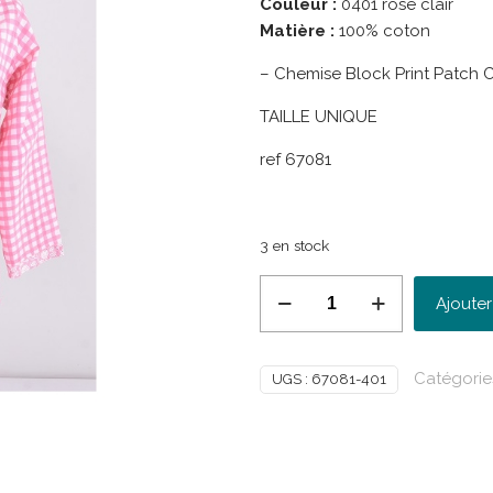
Couleur :
0401 rose clair
Matière :
100% coton
– Chemise Block Print Patch 
TAILLE UNIQUE
ref 67081
3 en stock
quantité
Ajouter
de
PALME
Chemise
Catégorie
UGS :
67081-401
Block
Print
Patch
Coton