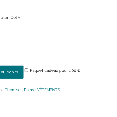
Coton Col V
Paquet cadeau pour
1,00
€
 au panier
s :
Chemises
,
Palme
,
VÊTEMENTS