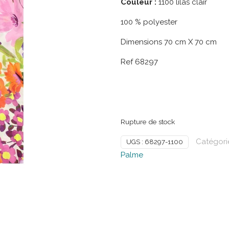
Couleur :
1100 lilas clair
100 % polyester
Dimensions 70 cm X 70 cm
Ref 68297
Rupture de stock
Catégori
UGS :
68297-1100
Palme