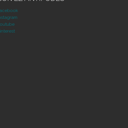
Facebook
nstagram
outube
interest