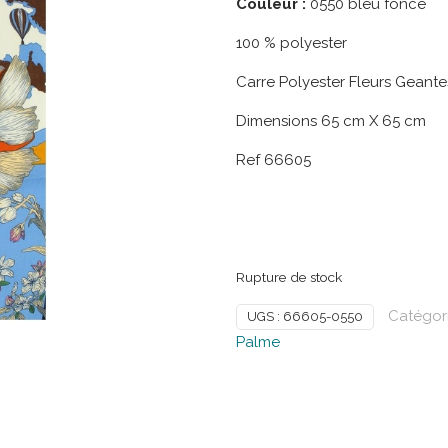
Couleur :
0550 bleu foncé
100 % polyester
Carre Polyester Fleurs Geante
Dimensions 65 cm X 65 cm
Ref 66605
Rupture de stock
Catégori
UGS :
66605-0550
Palme