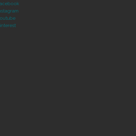
Facebook
nstagram
outube
interest