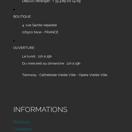
Depuis l'étranger : + 33 4 89 00 14 09
BOUTIQUE :
4, rue Sainte-réparate
06300 Nice - FRANCE
OUVERTURE :
Le lundi : 11h à 19h
Du mercredi au dimanche : 11h à 19h
Tramway : Cathédrale Vieille Ville - Opéra Vieille Ville
INFORMATIONS
Retours
Livraison